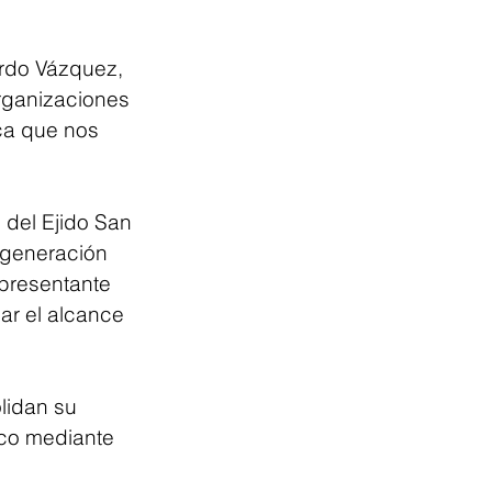
rdo Vázquez, 
organizaciones 
ca que nos 
del Ejido San 
 generación 
epresentante 
r el alcance 
lidan su 
co mediante 