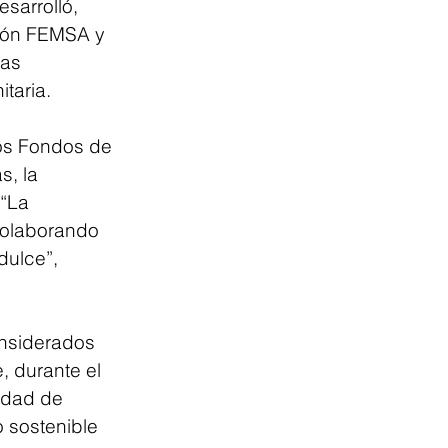
sarrolló, 
ión FEMSA y 
as 
taria.
os Fondos de 
, la 
“La 
colaborando 
ulce”, 
nsiderados 
, durante el 
idad de 
 sostenible 