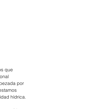
os que 
onal 
abezada por 
estamos 
idad hídrica.