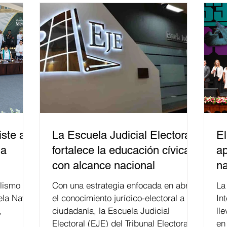
ste a
La Escuela Judicial Electoral
El
la
fortalece la educación cívica
ap
con alcance nacional
na
lismo
Con una estrategia enfocada en abrir
La edición 53 del Festi
ela Naval
el conocimiento jurídico-electoral a la
In
,
ciudadanía, la Escuela Judicial
ll
Electoral (EJE) del Tribunal Electoral
en