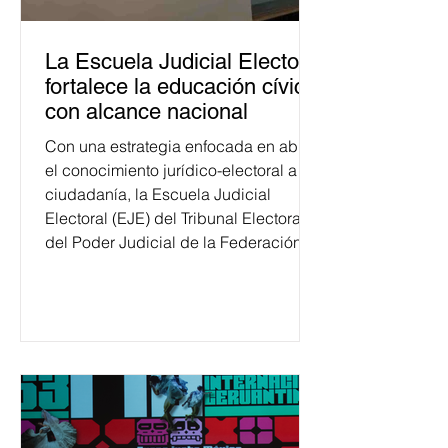
La Escuela Judicial Electoral
fortalece la educación cívica
con alcance nacional
Con una estrategia enfocada en abrir
el conocimiento jurídico-electoral a la
ciudadanía, la Escuela Judicial
Electoral (EJE) del Tribunal Electoral
del Poder Judicial de la Federación
ha formado, desde 2018, a más de
650 mil personas en todo el país en
temas relacionados con la
democracia y el derecho electoral.
Esta cifra da cuenta del papel que ha
asumido la EJE en la difusión de la
justicia electoral como un bien
público. La mayor parte de las