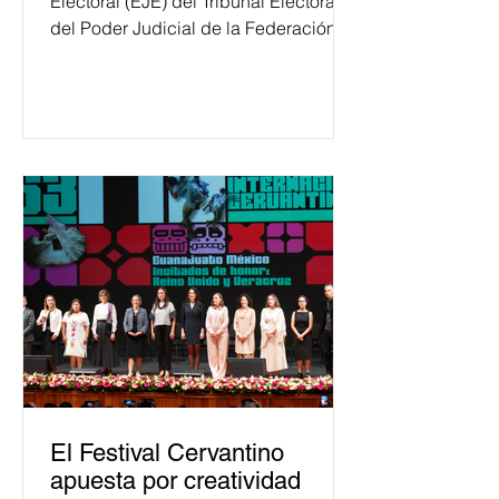
Electoral (EJE) del Tribunal Electoral
del Poder Judicial de la Federación
ha formado, desde 2018, a más de
650 mil personas en todo el país en
temas relacionados con la
democracia y el derecho electoral.
Esta cifra da cuenta del papel que ha
asumido la EJE en la difusión de la
justicia electoral como un bien
público. La mayor parte de las
personas capacitadas no forma
El Festival Cervantino
apuesta por creatividad