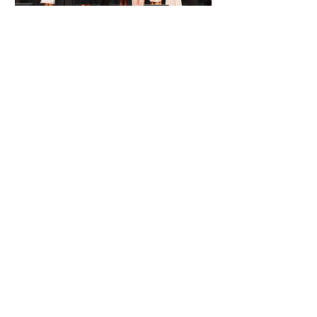
El Festival Cervantino
apuesta por creatividad
nacional e internacional
La edición 53 del Festival
Internacional Cervantino (FIC) se
llevará a cabo del 10 al 26 de octubre
en Guanajuato, con una
programación...