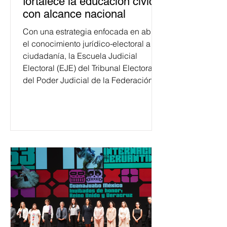
fortalece la educación cívica
con alcance nacional
Con una estrategia enfocada en abrir
el conocimiento jurídico-electoral a la
ciudadanía, la Escuela Judicial
Electoral (EJE) del Tribunal Electoral
del Poder Judicial de la Federación
ha formado, desde 2018, a más de
650 mil personas en todo el país en
temas relacionados con la
democracia y el derecho electoral.
Esta cifra da cuenta del papel que ha
asumido la EJE en la difusión de la
justicia electoral como un bien
público. La mayor parte de las
personas capacitadas no forma