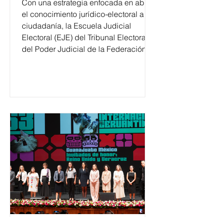
Con una estrategia enfocada en abrir
el conocimiento jurídico-electoral a la
ciudadanía, la Escuela Judicial
Electoral (EJE) del Tribunal Electoral
del Poder Judicial de la Federación
ha formado, desde 2018, a más de
650 mil personas en todo el país en
temas relacionados con la
democracia y el derecho electoral.
Esta cifra da cuenta del papel que ha
asumido la EJE en la difusión de la
justicia electoral como un bien
público. La mayor parte de las
personas capacitadas no forma