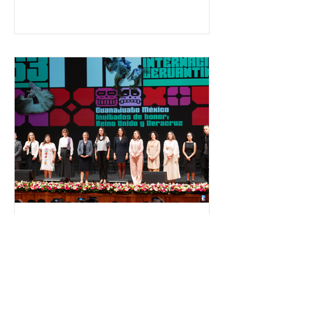
temas relacionados con la
democracia y el derecho electoral.
Esta cifra da cuenta del papel que ha
asumido la EJE en la difusión de la
justicia electoral como un bien
público. La mayor parte de las
personas capacitadas no forma
El Festival Cervantino
apuesta por creatividad
nacional e internacional
La edición 53 del Festival
Internacional Cervantino (FIC) se