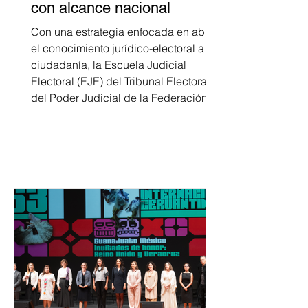
con alcance nacional
Con una estrategia enfocada en abrir
el conocimiento jurídico-electoral a la
ciudadanía, la Escuela Judicial
Electoral (EJE) del Tribunal Electoral
del Poder Judicial de la Federación
ha formado, desde 2018, a más de
650 mil personas en todo el país en
temas relacionados con la
democracia y el derecho electoral.
Esta cifra da cuenta del papel que ha
asumido la EJE en la difusión de la
justicia electoral como un bien
público. La mayor parte de las
personas capacitadas no forma