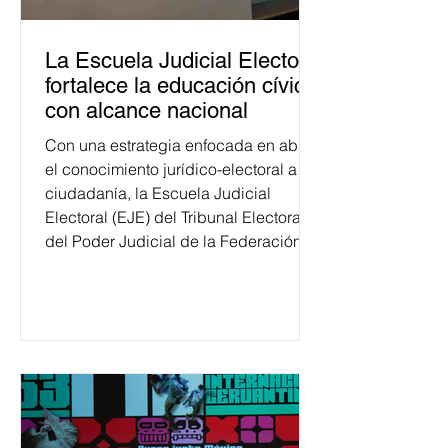
La Escuela Judicial Electoral
fortalece la educación cívica
con alcance nacional
Con una estrategia enfocada en abrir
el conocimiento jurídico-electoral a la
ciudadanía, la Escuela Judicial
Electoral (EJE) del Tribunal Electoral
del Poder Judicial de la Federación
ha formado, desde 2018, a más de
650 mil personas en todo el país en
temas relacionados con la
democracia y el derecho electoral.
Esta cifra da cuenta del papel que ha
asumido la EJE en la difusión de la
justicia electoral como un bien
público. La mayor parte de las