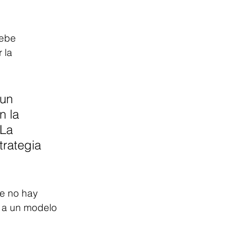
debe 
 la 
 un 
n la 
 La 
trategia 
e no hay 
a a un modelo 