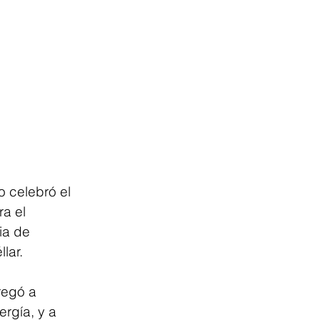
 celebró el 
a el 
ia de 
lar.
regó a 
rgía, y a 