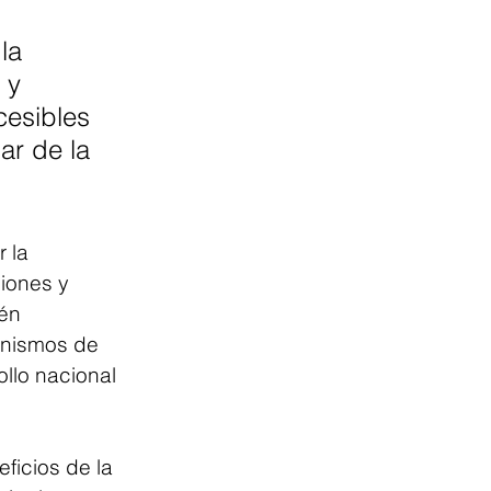
la 
 y 
cesibles 
ar de la 
 la 
iones y 
én 
anismos de 
llo nacional 
ficios de la 