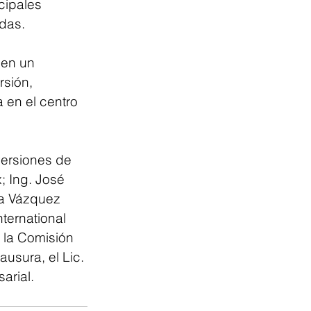
cipales 
das.
 en un 
rsión, 
a en el centro 
versiones de 
; Ing. José 
ia Vázquez 
ternational 
 la Comisión 
usura, el Lic. 
arial.