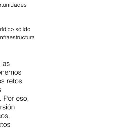
ortunidades 
ídico sólido 
nfraestructura 
las 
Tenemos 
s retos 
s 
 Por eso, 
sión 
os, 
ctos 