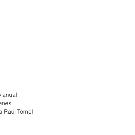
 anual 
enes 
a Raúl Tornel 