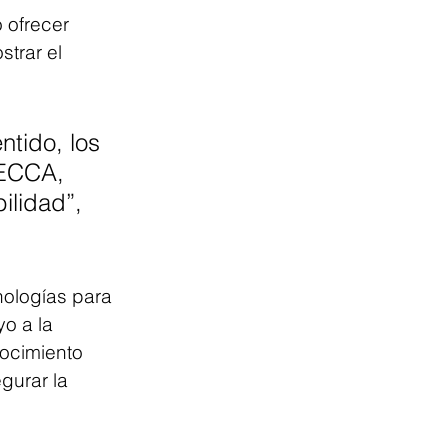
 ofrecer 
trar el 
ntido, los 
MECCA, 
ilidad”, 
nologías para 
o a la 
ocimiento 
gurar la 