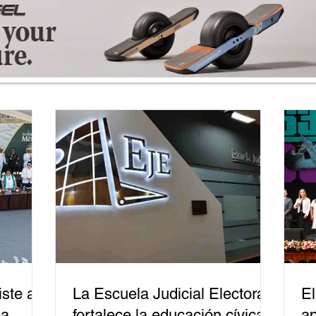
ste a
La Escuela Judicial Electoral
El
la
fortalece la educación cívica
ap