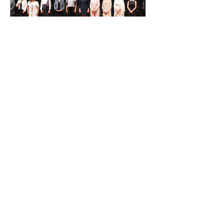
El Festival Cervantino
apuesta por creatividad
nacional e internacional
La edición 53 del Festival
Internacional Cervantino (FIC) se
llevará a cabo del 10 al 26 de octubre
en Guanajuato, con una
programación...