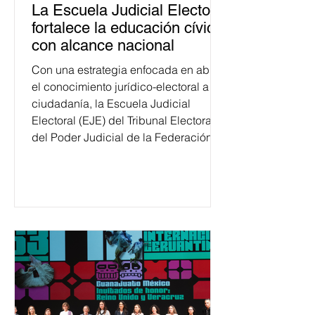
La Escuela Judicial Electoral
fortalece la educación cívica
con alcance nacional
Con una estrategia enfocada en abrir
el conocimiento jurídico-electoral a la
ciudadanía, la Escuela Judicial
Electoral (EJE) del Tribunal Electoral
del Poder Judicial de la Federación
ha formado, desde 2018, a más de
650 mil personas en todo el país en
temas relacionados con la
democracia y el derecho electoral.
Esta cifra da cuenta del papel que ha
asumido la EJE en la difusión de la
justicia electoral como un bien
público. La mayor parte de las
personas capacitadas no forma