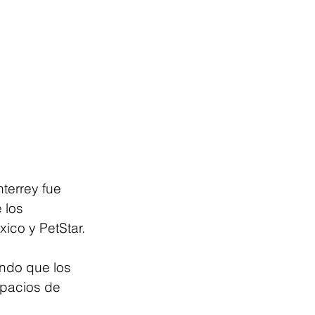
terrey fue 
 los 
co y PetStar.
ndo que los 
spacios de 