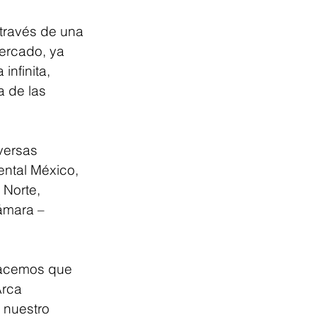
 través de una 
ercado, ya 
nfinita, 
 de las 
versas 
ental México, 
Norte, 
ámara – 
 hacemos que 
Arca 
 nuestro 