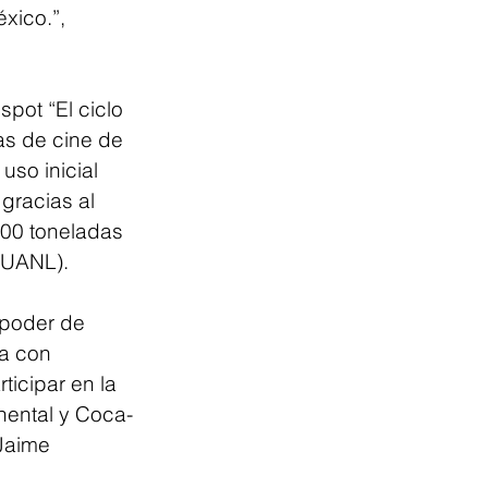
xico.”, 
pot “El ciclo 
as de cine de 
so inicial 
gracias al 
000 toneladas 
 (UANL).
 poder de 
za con 
icipar en la 
nental y Coca-
Jaime 