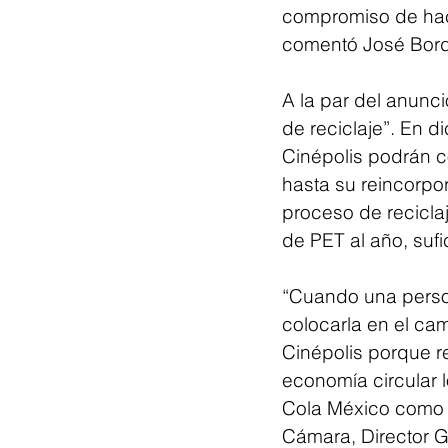
compromiso de hace
comentó José Borda
A la par del anunci
de reciclaje”. En d
Cinépolis podrán c
hasta su reincorpo
proceso de recicla
de PET al año, sufi
“Cuando una person
colocarla en el cam
Cinépolis porque r
economía circular 
Cola México como l
Cámara, Director G