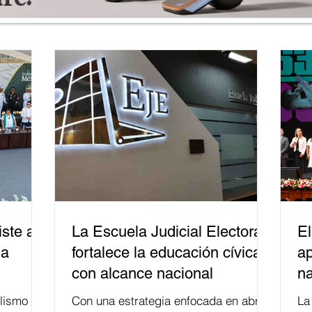
ste a
La Escuela Judicial Electoral
El
la
fortalece la educación cívica
ap
con alcance nacional
na
lismo
Con una estrategia enfocada en abrir
La edición 53 del Festi