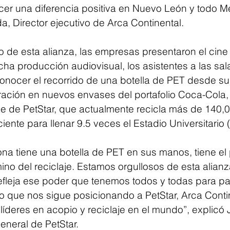
r una diferencia positiva en Nuevo León y todo Mé
, Director ejecutivo de Arca Continental.
o de esta alianza, las empresas presentaron el cine s
icha producción audiovisual, los asistentes a las sal
onocer el recorrido de una botella de PET desde su u
ración en nuevos envases del portafolio Coca-Cola, 
je de PetStar, que actualmente recicla más de 140,
ciente para llenar 9.5 veces el Estadio Universitario
a tiene una botella de PET en sus manos, tiene el
ino del reciclaje. Estamos orgullosos de esta alian
efleja ese poder que tenemos todos y todas para part
lo que nos sigue posicionando a PetStar, Arca Conti
íderes en acopio y reciclaje en el mundo”, explicó 
eneral de PetStar.