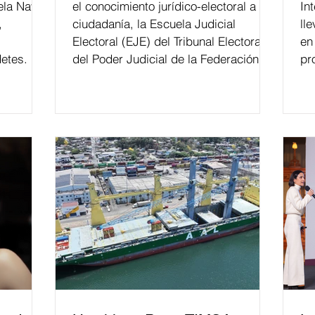
ela Naval
el conocimiento jurídico-electoral a la
In
,
ciudadanía, la Escuela Judicial
ll
Electoral (EJE) del Tribunal Electoral
en
etes.
del Poder Judicial de la Federación ha
pr
formado, desde 2018, a más de 650
mil personas en todo el país en temas
relacionados con la democracia y el
derecho electoral. Esta cifra da cuenta
del papel que ha asumido la EJE en la
difusión de la justicia electoral como
un bien público. La mayor parte de las
personas capacitadas no forma