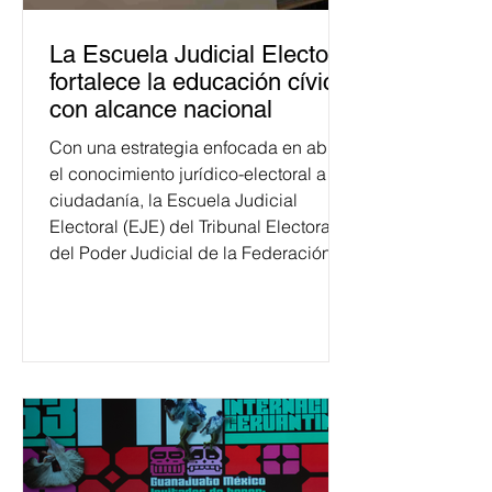
La Escuela Judicial Electoral
fortalece la educación cívica
con alcance nacional
Con una estrategia enfocada en abrir
el conocimiento jurídico-electoral a la
ciudadanía, la Escuela Judicial
Electoral (EJE) del Tribunal Electoral
del Poder Judicial de la Federación
ha formado, desde 2018, a más de
650 mil personas en todo el país en
temas relacionados con la
democracia y el derecho electoral.
Esta cifra da cuenta del papel que ha
asumido la EJE en la difusión de la
justicia electoral como un bien
público. La mayor parte de las
personas capacitadas no forma