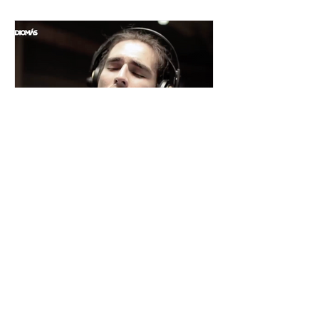
César y su Jardín: la banda
mexicana que la está
rompiendo
Desde Xalapa, Veracruz —conocida
como la "Atenas veracruzana" por su
riqueza cultural— surge César y su
Jardín, una agrupación que ha sido