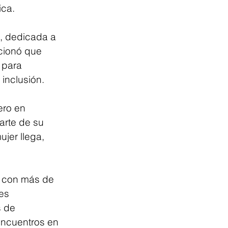
ica.
a, dedicada a 
cionó que 
 para 
inclusión.
ero en 
arte de su 
jer llega, 
 con más de 
es 
 de 
ncuentros en 