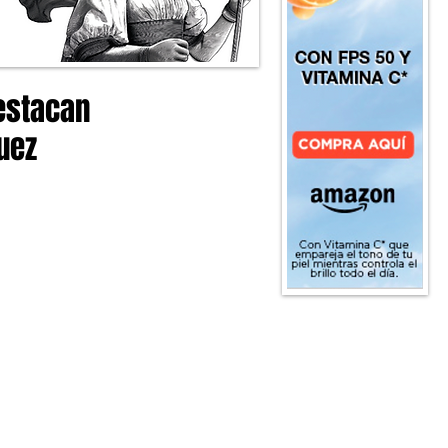
destacan
uez