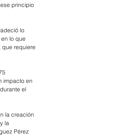
ese principio 
adeció lo 
 en lo que 
 que requiere 
75 
n impacto en 
durante el 
n la creación 
y la 
íguez Pérez 