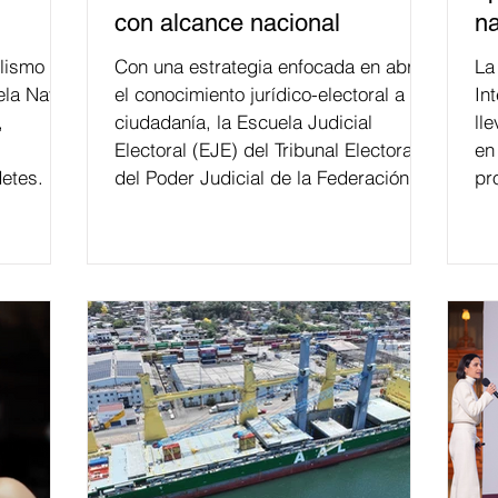
con alcance nacional
na
lismo
Con una estrategia enfocada en abrir
La edición 53 del Festi
ela Naval
el conocimiento jurídico-electoral a la
In
,
ciudadanía, la Escuela Judicial
ll
Electoral (EJE) del Tribunal Electoral
en
etes.
del Poder Judicial de la Federación ha
pr
formado, desde 2018, a más de 650
mil personas en todo el país en temas
relacionados con la democracia y el
derecho electoral. Esta cifra da cuenta
del papel que ha asumido la EJE en la
difusión de la justicia electoral como
un bien público. La mayor parte de las
personas capacitadas no forma