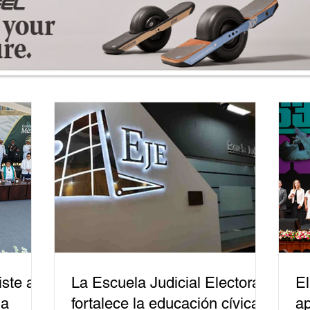
ste a
La Escuela Judicial Electoral
El
la
fortalece la educación cívica
ap