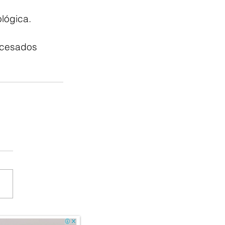
ológica.
ocesados 