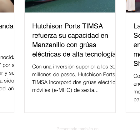
banda
Hutchison Ports TIMSA
La
refuerza su capacidad en
Se
Manzanillo con grúas
en
eléctricas de alta tecnología
me
nocida
S
" por su
Con una inversión superior a los 300
r y su
millones de pesos, Hutchison Ports
Co
a sido
TIMSA incorporó dos grúas eléctricas
en
del año
móviles (e-MHC) de sexta...
me
 fusión.
pa
Presentado también en