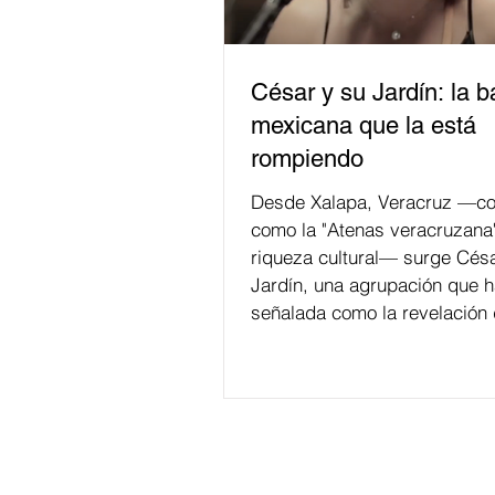
César y su Jardín: la 
mexicana que la está
rompiendo
Desde Xalapa, Veracruz —co
como la "Atenas veracruzana
riqueza cultural— surge Césa
Jardín, una agrupación que h
señalada como la revelación 
en la escena de la música de