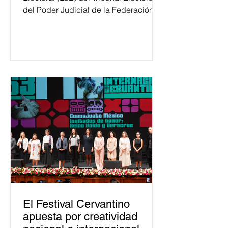
del Poder Judicial de la Federación
ha formado, desde 2018, a más de
650 mil personas en todo el país en
temas relacionados con la
democracia y el derecho electoral.
Esta cifra da cuenta del papel que ha
asumido la EJE en la difusión de la
justicia electoral como un bien
público. La mayor parte de las
personas capacitadas no forma
El Festival Cervantino
apuesta por creatividad