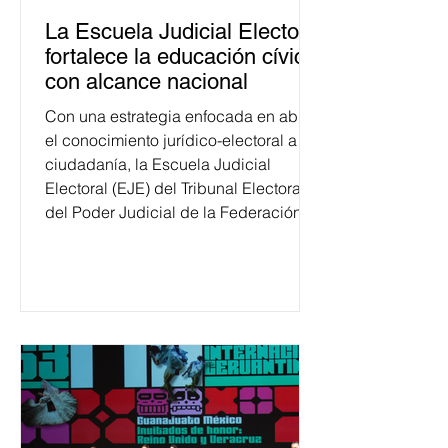
La Escuela Judicial Electoral
fortalece la educación cívica
con alcance nacional
Con una estrategia enfocada en abrir
el conocimiento jurídico-electoral a la
ciudadanía, la Escuela Judicial
Electoral (EJE) del Tribunal Electoral
del Poder Judicial de la Federación
ha formado, desde 2018, a más de
650 mil personas en todo el país en
temas relacionados con la
democracia y el derecho electoral.
Esta cifra da cuenta del papel que ha
asumido la EJE en la difusión de la
justicia electoral como un bien
público. La mayor parte de las
personas capacitadas no forma