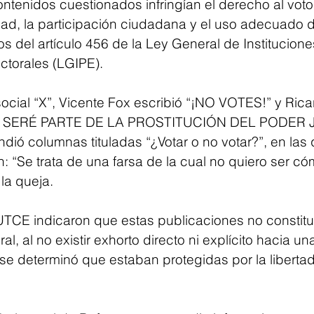
ntenidos cuestionados infringían el derecho al voto 
dad, la participación ciudadana y el uso adecuado 
os del artículo 456 de la Ley General de Institucione
ctorales (LGIPE).
social “X”, Vicente Fox escribió “¡NO VOTES!” y Rica
NO SERÉ PARTE DE LA PROSTITUCIÓN DEL PODER J
ndió columnas tituladas “¿Votar o no votar?”, en las
n: “Se trata de una farsa de la cual no quiero ser có
la queja.
a UTCE indicaron que estas publicaciones no constit
l, al no existir exhorto directo ni explícito hacia un
e se determinó que estaban protegidas por la liberta