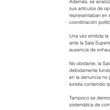
Además, se analizó
sus artículos de opi
representaban en s
coordinación políti
Una vez emitida la
ante la Sala Superi
ausencia de exhaus
No obstante, la Sa
debidamente funda
en la denuncia no j
existía contenido 
Tampoco se demostr
sistemática de comu