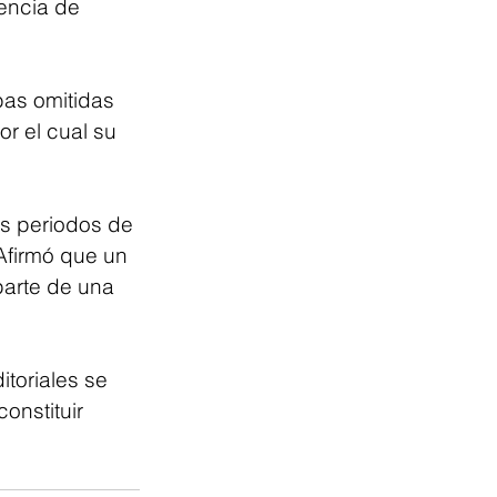
encia de 
bas omitidas 
r el cual su 
os periodos de 
 Afirmó que un 
parte de una 
itoriales se 
nstituir 