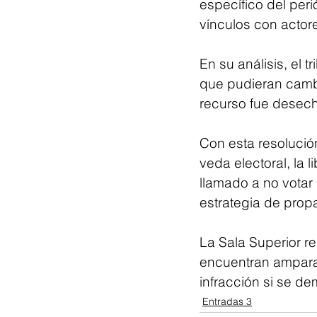
específico del per
vínculos con actores
En su análisis, el 
que pudieran cambi
recurso fue desech
Con esta resolució
veda electoral, la 
llamado a no votar 
estrategia de propa
La Sala Superior re
encuentran amparad
infracción si se de
Entradas 3