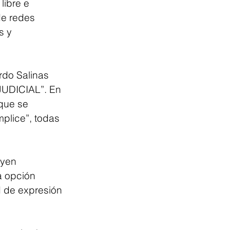
libre e 
de redes 
s y 
rdo Salinas 
UDICIAL”. En 
 que se 
mplice”, todas 
uyen 
a opción 
d de expresión 