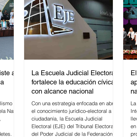
ste a
La Escuela Judicial Electoral
El
la
fortalece la educación cívica
ap
con alcance nacional
na
lismo
Con una estrategia enfocada en abrir
La edición 53 del Festi
ela Naval
el conocimiento jurídico-electoral a la
In
,
ciudadanía, la Escuela Judicial
ll
Electoral (EJE) del Tribunal Electoral
en
etes.
del Poder Judicial de la Federación ha
pr