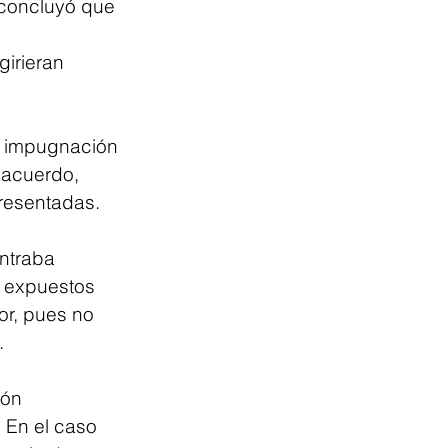
 concluyó que 
 
irieran 
a impugnación 
 acuerdo, 
presentadas.
ntraba 
 expuestos 
or, pues no 
.
ón 
 En el caso 