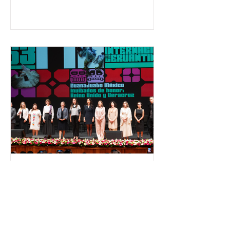
650 mil personas en todo el país en
temas relacionados con la
democracia y el derecho electoral.
Esta cifra da cuenta del papel que ha
asumido la EJE en la difusión de la
justicia electoral como un bien
público. La mayor parte de las
personas capacitadas no forma
El Festival Cervantino
apuesta por creatividad
nacional e internacional
La edición 53 del Festival
Internacional Cervantino (FIC) se