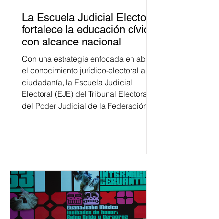
La Escuela Judicial Electoral
fortalece la educación cívica
con alcance nacional
Con una estrategia enfocada en abrir
el conocimiento jurídico-electoral a la
ciudadanía, la Escuela Judicial
Electoral (EJE) del Tribunal Electoral
del Poder Judicial de la Federación
ha formado, desde 2018, a más de
650 mil personas en todo el país en
temas relacionados con la
democracia y el derecho electoral.
Esta cifra da cuenta del papel que ha
asumido la EJE en la difusión de la
justicia electoral como un bien
público. La mayor parte de las
personas capacitadas no forma