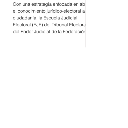
Con una estrategia enfocada en abrir
el conocimiento jurídico-electoral a la
ciudadanía, la Escuela Judicial
Electoral (EJE) del Tribunal Electoral
del Poder Judicial de la Federación
ha formado, desde 2018, a más de
650 mil personas en todo el país en
temas relacionados con la
democracia y el derecho electoral.
Esta cifra da cuenta del papel que ha
asumido la EJE en la difusión de la
justicia electoral como un bien
público. La mayor parte de las
personas capacitadas no forma