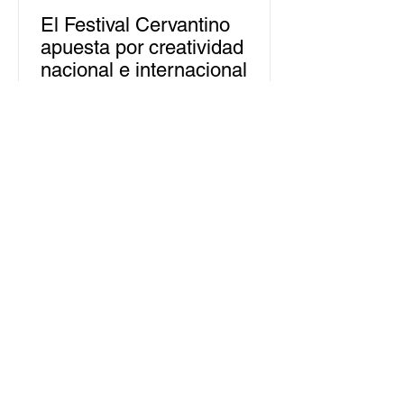
El Festival Cervantino
apuesta por creatividad
nacional e internacional
La edición 53 del Festival
Internacional Cervantino (FIC) se
llevará a cabo del 10 al 26 de octubre
en Guanajuato, con una
programación...