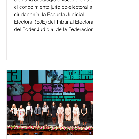
el conocimiento jurídico-electoral a la
ciudadanía, la Escuela Judicial
Electoral (EJE) del Tribunal Electoral
del Poder Judicial de la Federación
ha formado, desde 2018, a más de
650 mil personas en todo el país en
temas relacionados con la
democracia y el derecho electoral.
Esta cifra da cuenta del papel que ha
asumido la EJE en la difusión de la
justicia electoral como un bien
público. La mayor parte de las
personas capacitadas no forma