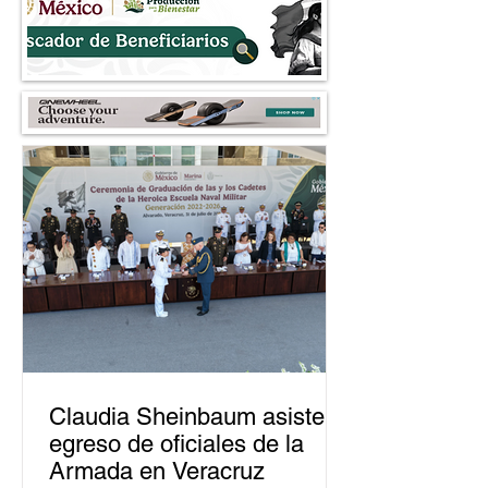
2027
robo a comercios
Claudia Sheinbaum asiste a
egreso de oficiales de la
Armada en Veracruz