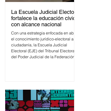
La Escuela Judicial Electoral
fortalece la educación cívica
con alcance nacional
Con una estrategia enfocada en abrir
el conocimiento jurídico-electoral a la
ciudadanía, la Escuela Judicial
Electoral (EJE) del Tribunal Electoral
del Poder Judicial de la Federación
ha formado, desde 2018, a más de
650 mil personas en todo el país en
temas relacionados con la
democracia y el derecho electoral.
Esta cifra da cuenta del papel que ha
asumido la EJE en la difusión de la
justicia electoral como un bien
público. La mayor parte de las
personas capacitadas no forma