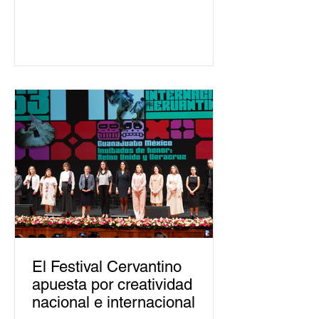
ha formado, desde 2018, a más de
650 mil personas en todo el país en
temas relacionados con la
democracia y el derecho electoral.
Esta cifra da cuenta del papel que ha
asumido la EJE en la difusión de la
justicia electoral como un bien
público. La mayor parte de las
personas capacitadas no forma
El Festival Cervantino
apuesta por creatividad
nacional e internacional