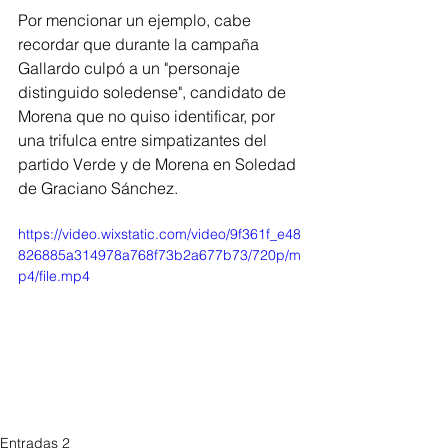
Por mencionar un ejemplo, cabe 
recordar que durante la campaña 
Gallardo culpó a un "personaje 
distinguido soledense", candidato de 
Morena que no quiso identificar, por 
una trifulca entre simpatizantes del 
partido Verde y de Morena en Soledad 
de Graciano Sánchez.
https://video.wixstatic.com/video/9f361f_e48
826885a314978a768f73b2a677b73/720p/m
p4/file.mp4
Entradas 2