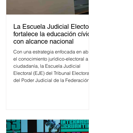
La Escuela Judicial Electoral
fortalece la educación cívica
con alcance nacional
Con una estrategia enfocada en abrir
el conocimiento jurídico-electoral a la
ciudadanía, la Escuela Judicial
Electoral (EJE) del Tribunal Electoral
del Poder Judicial de la Federación
ha formado, desde 2018, a más de
650 mil personas en todo el país en
temas relacionados con la
democracia y el derecho electoral.
Esta cifra da cuenta del papel que ha
asumido la EJE en la difusión de la
justicia electoral como un bien