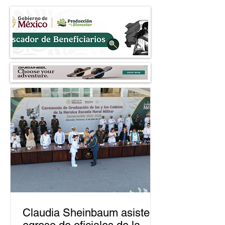
Perú
dedicada al fraud
Claudia Sheinbaum asiste a