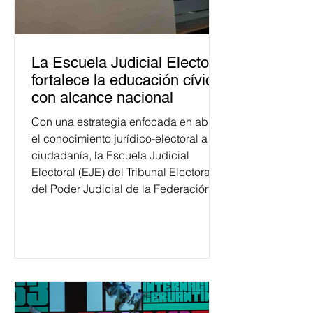
La Escuela Judicial Electoral
fortalece la educación cívica
con alcance nacional
Con una estrategia enfocada en abrir
el conocimiento jurídico-electoral a la
ciudadanía, la Escuela Judicial
Electoral (EJE) del Tribunal Electoral
del Poder Judicial de la Federación
ha formado, desde 2018, a más de
650 mil personas en todo el país en
temas relacionados con la
democracia y el derecho electoral.
Esta cifra da cuenta del papel que ha
asumido la EJE en la difusión de la
justicia electoral como un bien