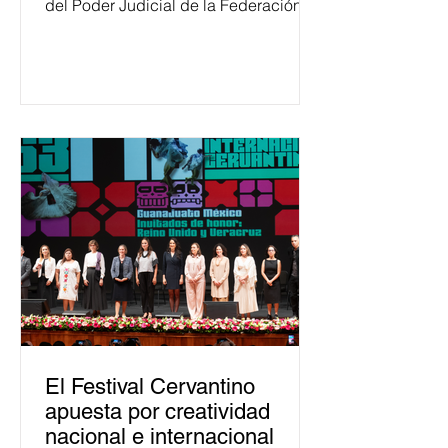
del Poder Judicial de la Federación
ha formado, desde 2018, a más de
650 mil personas en todo el país en
temas relacionados con la
democracia y el derecho electoral.
Esta cifra da cuenta del papel que ha
asumido la EJE en la difusión de la
justicia electoral como un bien
público. La mayor parte de las
personas capacitadas no forma
El Festival Cervantino
apuesta por creatividad
nacional e internacional