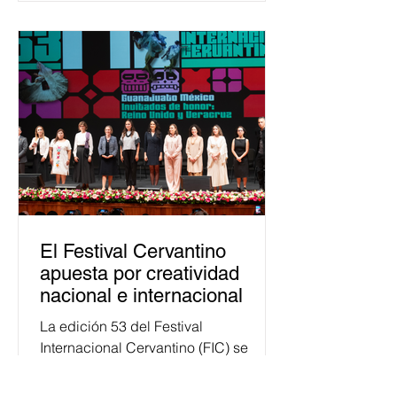
Esta cifra da cuenta del papel que ha
asumido la EJE en la difusión de la
justicia electoral como un bien
público. La mayor parte de las
personas capacitadas no forma
El Festival Cervantino
apuesta por creatividad
nacional e internacional
La edición 53 del Festival
Internacional Cervantino (FIC) se
llevará a cabo del 10 al 26 de octubre
en Guanajuato, con una