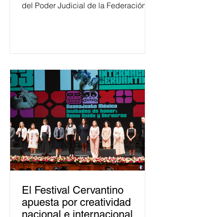
del Poder Judicial de la Federación
ha formado, desde 2018, a más de
650 mil personas en todo el país en
temas relacionados con la
democracia y el derecho electoral.
Esta cifra da cuenta del papel que ha
asumido la EJE en la difusión de la
justicia electoral como un bien
público. La mayor parte de las
personas capacitadas no forma
El Festival Cervantino
apuesta por creatividad
nacional e internacional