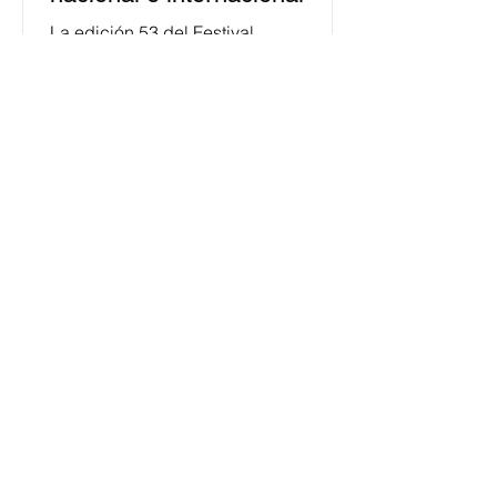
La edición 53 del Festival
Internacional Cervantino (FIC) se
llevará a cabo del 10 al 26 de octubre
en Guanajuato, con una
programación...