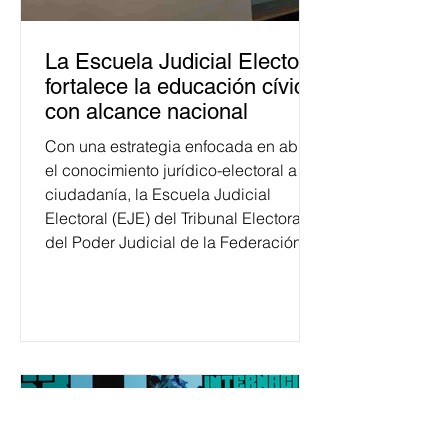
La Escuela Judicial Electoral
fortalece la educación cívica
con alcance nacional
Con una estrategia enfocada en abrir
el conocimiento jurídico-electoral a la
ciudadanía, la Escuela Judicial
Electoral (EJE) del Tribunal Electoral
del Poder Judicial de la Federación
ha formado, desde 2018, a más de
650 mil personas en todo el país en
temas relacionados con la
democracia y el derecho electoral.
Esta cifra da cuenta del papel que ha
asumido la EJE en la difusión de la
justicia electoral como un bien
público. La mayor parte de las