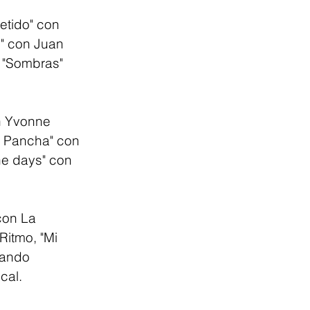
etido" con 
" con Juan 
y "Sombras" 
on Yvonne 
e Pancha" con 
he days" con 
.
con La 
Ritmo, "Mi 
uando 
cal.