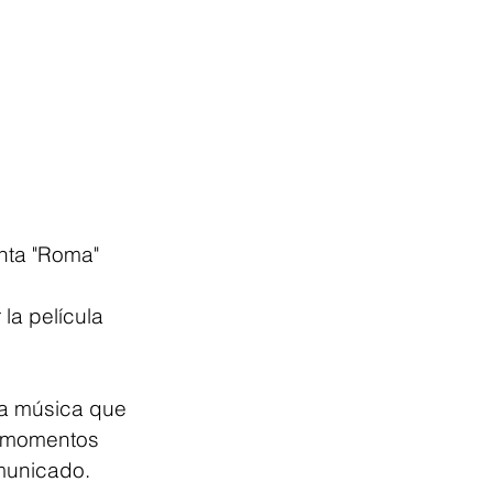
nta "Roma" 
la película 
la música que 
s momentos 
omunicado.