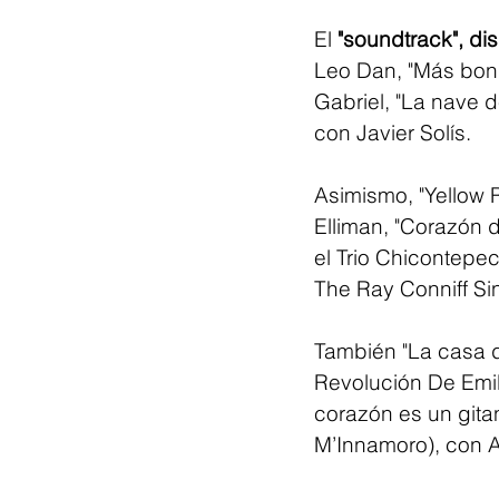
El 
"soundtrack", di
Leo Dan, "Más boni
Gabriel, "La nave d
con Javier Solís.
Asimismo, "Yellow R
Elliman, "Corazón 
el Trio Chicontepe
The Ray Conniff Si
También "La casa de
Revolución De Emil
corazón es un gita
M’Innamoro), con A