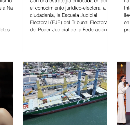
lismo
Con una estrategia enfocada en abrir
La edición 53 del Festi
ela Naval
el conocimiento jurídico-electoral a la
In
,
ciudadanía, la Escuela Judicial
ll
Electoral (EJE) del Tribunal Electoral
en
etes.
del Poder Judicial de la Federación ha
pr
formado, desde 2018, a más de 650
mil personas en todo el país en temas
relacionados con la democracia y el
derecho electoral. Esta cifra da cuenta
del papel que ha asumido la EJE en la
difusión de la justicia electoral como
un bien público. La mayor parte de las
personas capacitadas no forma