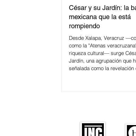
César y su Jardín: la 
mexicana que la está
rompiendo
Desde Xalapa, Veracruz —co
como la "Atenas veracruzana
riqueza cultural— surge Césa
Jardín, una agrupación que h
señalada como la revelación 
en la escena de la música de