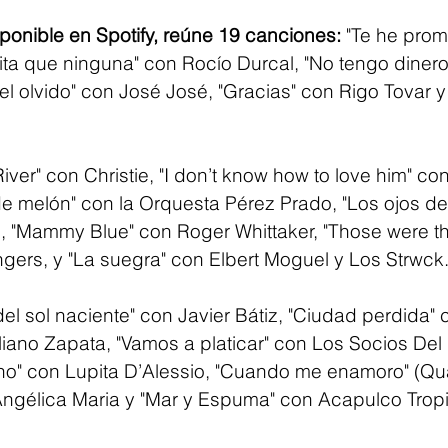
sponible en Spotify, reúne 19 canciones:
 "Te he prom
ta que ninguna" con Rocío Durcal, "No tengo dinero
el olvido" con José José, "Gracias" con Rigo Tovar 
iver" con Christie, "I don’t know how to love him" c
de melón" con la Orquesta Pérez Prado, "Los ojos d
c, "Mammy Blue" con Roger Whittaker, "Those were t
ngers, y "La suegra" con Elbert Moguel y Los Strwck
l sol naciente" con Javier Bátiz, "Ciudad perdida" 
iano Zapata, "Vamos a platicar" con Los Socios Del 
no" con Lupita D’Alessio, "Cuando me enamoro" (Q
ngélica Maria y "Mar y Espuma" con Acapulco Tropi