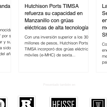
banda
Hutchison Ports TIMSA
La
refuerza su capacidad en
Se
Manzanillo con grúas
en
eléctricas de alta tecnología
me
nocida
S
" por su
Con una inversión superior a los 300
r y su
millones de pesos, Hutchison Ports
Co
a sido
TIMSA incorporó dos grúas eléctricas
en
del año
móviles (e-MHC) de sexta...
me
 fusión.
pa
Presentado también en