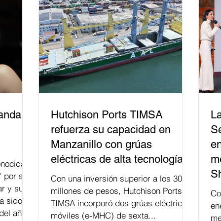
difusión de la justicia electoral como
un bien público. La mayor parte de las
personas capacitadas no forma
banda
Hutchison Ports TIMSA
La
refuerza su capacidad en
Se
Manzanillo con grúas
en
eléctricas de alta tecnología
me
nocida
S
" por su
Con una inversión superior a los 300
r y su
millones de pesos, Hutchison Ports
Co
a sido
TIMSA incorporó dos grúas eléctricas
en
del año
móviles (e-MHC) de sexta...
me