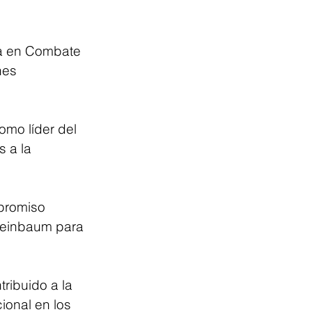
da en Combate 
nes 
omo líder del 
 a la 
promiso 
Sheinbaum para 
ribuido a la 
ional en los 