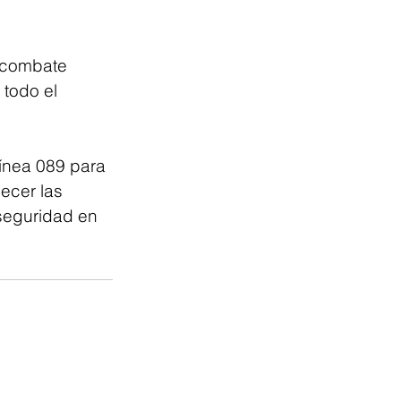
l combate 
 todo el 
línea 089 para 
ecer las 
seguridad en 