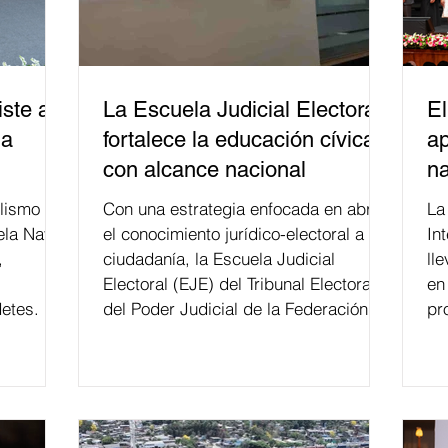
ste a
La Escuela Judicial Electoral
El
la
fortalece la educación cívica
ap
con alcance nacional
na
lismo
Con una estrategia enfocada en abrir
La edición 53 del Festi
ela Naval
el conocimiento jurídico-electoral a la
In
,
ciudadanía, la Escuela Judicial
ll
Electoral (EJE) del Tribunal Electoral
en
etes.
del Poder Judicial de la Federación ha
pr
formado, desde 2018, a más de 650
mil personas en todo el país en temas
relacionados con la democracia y el
derecho electoral. Esta cifra da cuenta
del papel que ha asumido la EJE en la