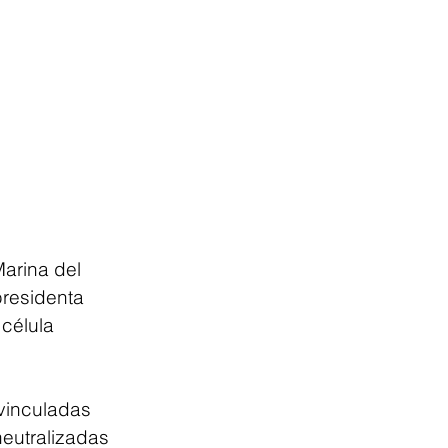
arina del 
presidenta 
célula 
vinculadas 
eutralizadas 