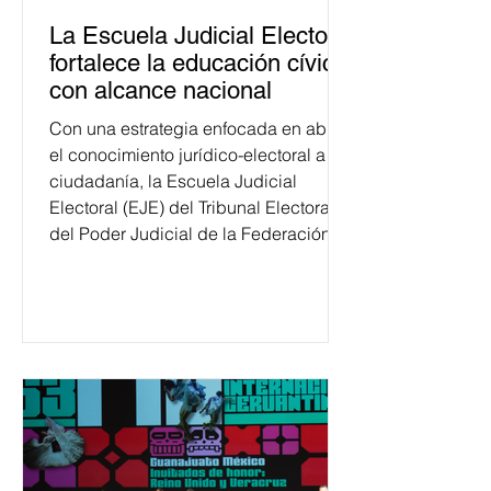
La Escuela Judicial Electoral
fortalece la educación cívica
con alcance nacional
Con una estrategia enfocada en abrir
el conocimiento jurídico-electoral a la
ciudadanía, la Escuela Judicial
Electoral (EJE) del Tribunal Electoral
del Poder Judicial de la Federación
ha formado, desde 2018, a más de
650 mil personas en todo el país en
temas relacionados con la
democracia y el derecho electoral.
Esta cifra da cuenta del papel que ha
asumido la EJE en la difusión de la
justicia electoral como un bien
público. La mayor parte de las
personas capacitadas no forma