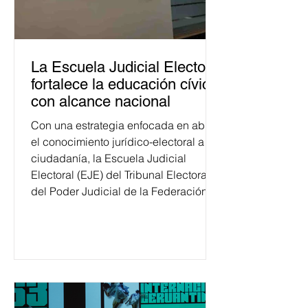
La Escuela Judicial Electoral
fortalece la educación cívica
con alcance nacional
Con una estrategia enfocada en abrir
el conocimiento jurídico-electoral a la
ciudadanía, la Escuela Judicial
Electoral (EJE) del Tribunal Electoral
del Poder Judicial de la Federación
ha formado, desde 2018, a más de
650 mil personas en todo el país en
temas relacionados con la
democracia y el derecho electoral.
Esta cifra da cuenta del papel que ha
asumido la EJE en la difusión de la
justicia electoral como un bien