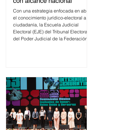
con alcance nacional
Con una estrategia enfocada en abrir
el conocimiento jurídico-electoral a la
ciudadanía, la Escuela Judicial
Electoral (EJE) del Tribunal Electoral
del Poder Judicial de la Federación
ha formado, desde 2018, a más de
650 mil personas en todo el país en
temas relacionados con la
democracia y el derecho electoral.
Esta cifra da cuenta del papel que ha
asumido la EJE en la difusión de la
justicia electoral como un bien
público. La mayor parte de las
personas capacitadas no forma