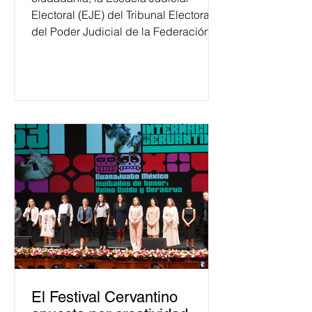
Electoral (EJE) del Tribunal Electoral
del Poder Judicial de la Federación
ha formado, desde 2018, a más de
650 mil personas en todo el país en
temas relacionados con la
democracia y el derecho electoral.
Esta cifra da cuenta del papel que ha
asumido la EJE en la difusión de la
justicia electoral como un bien
público. La mayor parte de las
personas capacitadas no forma
El Festival Cervantino