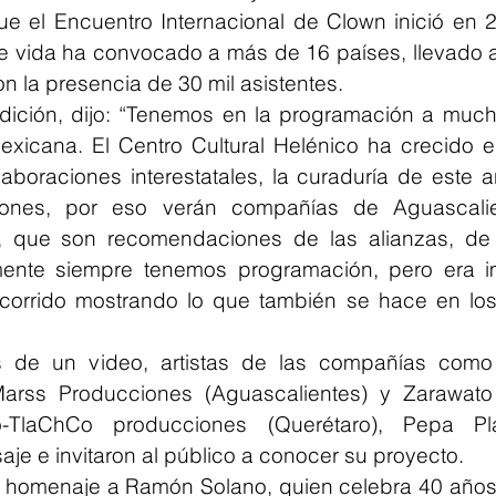
e el Encuentro Internacional de Clown inició en 2
e vida ha convocado a más de 16 países, llevado 
n la presencia de 30 mil asistentes.
edición, dijo: “Tenemos en la programación a muc
exicana. El Centro Cultural Helénico ha crecido e
aboraciones interestatales, la curaduría de este 
iones, por eso verán compañías de Aguascalient
o, que son recomendaciones de las alianzas, de
ente siempre tenemos programación, pero era im
ecorrido mostrando lo que también se hace en los
és de un video, artistas de las compañías como
Marss Producciones (Aguascalientes) y Zarawato
o-TlaChCo producciones (Querétaro), Pepa Pl
e e invitaron al público a conocer su proyecto.
 homenaje a Ramón Solano, quien celebra 40 años d