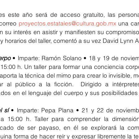
res este año será de acceso gratuito, las persona
correo 
proyectos.estatales@cultura.gob.mx
 una car
n su interés en asistir y manifiesten su compromiso
 y horarios del taller, comentó a su vez David Lynn 
erpo
 • Imparte: Ramón Solano • 18 y 19 de noviem
5:00 h. Un taller para formar una conciencia corpor
porta la técnica del mimo para crear lo invisible, mo
r al público a la ficción.  Dirigido a intérprete
sados en el lenguaje del cuerpo y sus posibilidades
l sí
 • Imparte: Pepa Plana • 21 y 22 de noviemb
a 15:00 h. Taller para comprender la dimensión
ficado de ser payaso, en él se explorará la comi
na forma de hacer reír y expresar libremente la te