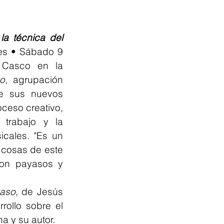
a técnica del 
s • Sábado 9 
 Casco en la 
mo
, agrupación 
e sus nuevos 
ceso creativo, 
trabajo y la 
cales. "Es un 
cosas de este 
son payasos y 
aso
, de Jesús 
rollo sobre el 
a y su autor.