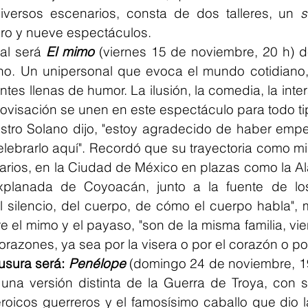
diversos escenarios, consta de dos talleres, un 
bro y nueve espectáculos.
al será 
El mimo
(viernes 15 de noviembre, 20 h) d
. Un unipersonal que evoca el mundo cotidiano,
ntes llenas de humor. La ilusión, la comedia, la inter
provisación se unen en este espectáculo para todo ti
estro Solano dijo, "estoy agradecido de haber emp
lebrarlo aquí". Recordó que su trayectoria como m
narios, en la Ciudad de México en plazas como la A
xplanada de Coyoacán, junto a la fuente de los
 silencio, del cuerpo, de cómo el cuerpo habla", 
e el mimo y el payaso, "son de la misma familia, vi
corazones, ya sea por la visera o por el corazón o por
usura será: 
Penélope
 (domingo 24 de noviembre, 19
 una versión distinta de la Guerra de Troya, con s
oicos guerreros y el famosísimo caballo que dio la 