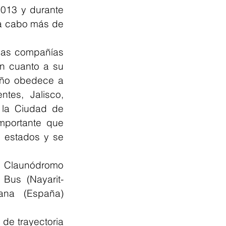
013 y durante 
a cabo más de 
has compañías 
n cuanto a su 
año obedece a 
es, Jalisco, 
 la Ciudad de 
portante que 
 estados y se 
 Claunódromo 
 Bus (Nayarit-
ana (España) 
e trayectoria 