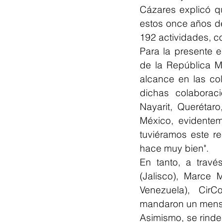
Cázares explicó qu
estos once años d
192 actividades, co
Para la presente 
de la República M
alcance en las col
dichas colaborac
Nayarit, Querétar
México, evidentem
tuviéramos este r
hace muy bien".
En tanto, a trav
(Jalisco), Marce 
Venezuela), CirC
mandaron un mensaj
Asimismo, se rinde