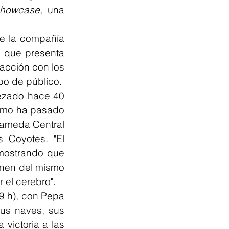
showcase
, una 
e la compañía 
 que presenta 
acción con los 
po de público.
ezado hace 40 
imo ha pasado 
lameda Central 
 Coyotes. "El 
mostrando que 
enen del mismo 
 el cerebro".
 h), con Pepa 
us naves, sus 
victoria a las 