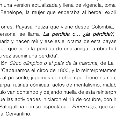
en una versión actualizada y llena de vigencia, tom
Penélope, la mujer que esperaba al héroe, explicó
Torres, Payasa Petiza que viene desde Colombia, a 
ersonal se llama 
La perdida o… ¿la pérdida?
,
ariz y hacen reír y ese es el drama de esta payas
 porque tiene la pérdida de una amiga; la obra hab
u vez asumir una pérdida".
ión 
Circo olímpico o el país de la maroma, 
de La 
: "Capturamos el circo de 1800, y lo reinterpretamo
 al presente, jugamos con el tiempo. Tiene números
 carpa, rutinas cómicas, actos de mentalismo, malab
lo van contando y dejando huella de esta reinterpre
 las actividades iniciaron el 18 de octubre, con l
Patogallina con su espectáculo 
Fuego rojo
, que se 
nal Cervantino.