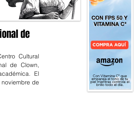
cional de
ntro Cultural 
nal de Clown, 
académica. El 
e noviembre de 