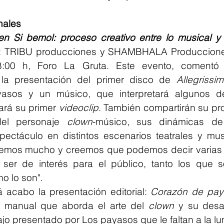
nales
n Si bemol: proceso creativo entre lo musical y l
: TRIBU producciones y SHAMBHALA Produccione
8:00 h, Foro La Gruta. Este evento, comentó
 la presentación del primer disco de 
Allegrissi
yasos y un músico, que interpretará algunos d
ará su primer 
videoclip
. También compartirán su pro
del personaje 
clown
-músico, sus dinámicas de 
ectáculo en distintos escenarios teatrales y musi
emos mucho y creemos que podemos decir varias 
 ser de interés para el público, tanto los que 
o lo son".
 acabo la presentación editorial: 
Corazón de pay
, manual que aborda el arte del 
clown
 y su desar
jo presentado por Los payasos que le faltan a la lun