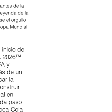
antes de la 
leyenda de la 
e el orgullo 
 Copa Mundial 
inicio de 
FA 2026™ 
FA y 
ás de un 
ar la 
onstruir 
al en 
da paso 
oca-Cola 