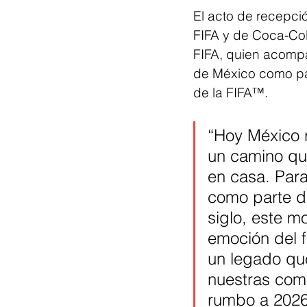
El acto de recepci
FIFA y de Coca-Col
FIFA, quien acompañ
de México como país
de la FIFA™.
“Hoy México r
un camino qu
en casa. Para
como parte d
siglo, este m
emoción del f
un legado que
nuestras com
rumbo a 2026”