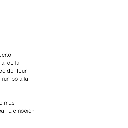
erto 
al de la 
co del Tour 
 rumbo a la 
eo más 
car la emoción 