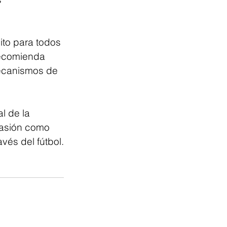
ito para todos 
recomienda 
mecanismos de 
l de la 
asión como 
vés del fútbol.