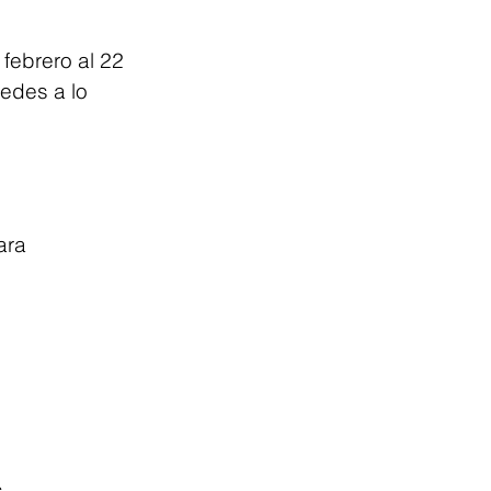
 febrero al 22 
sedes a lo 
ara
s