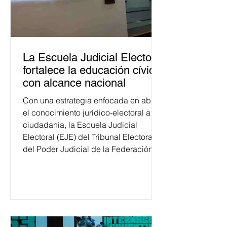
La Escuela Judicial Electoral
fortalece la educación cívica
con alcance nacional
Con una estrategia enfocada en abrir
el conocimiento jurídico-electoral a la
ciudadanía, la Escuela Judicial
Electoral (EJE) del Tribunal Electoral
del Poder Judicial de la Federación
ha formado, desde 2018, a más de
650 mil personas en todo el país en
temas relacionados con la
democracia y el derecho electoral.
Esta cifra da cuenta del papel que ha
asumido la EJE en la difusión de la