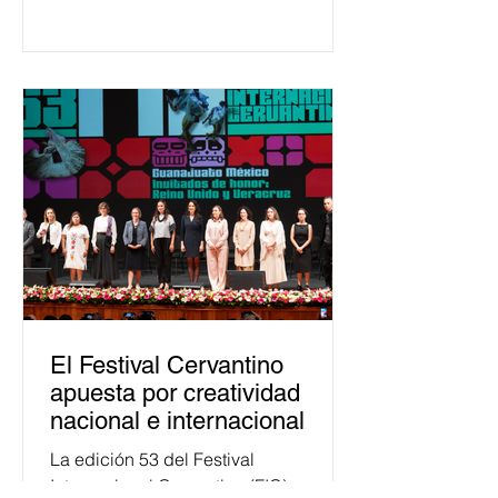
temas relacionados con la
democracia y el derecho electoral.
Esta cifra da cuenta del papel que ha
asumido la EJE en la difusión de la
justicia electoral como un bien
público. La mayor parte de las
personas capacitadas no forma
El Festival Cervantino
apuesta por creatividad
nacional e internacional
La edición 53 del Festival
Internacional Cervantino (FIC) se