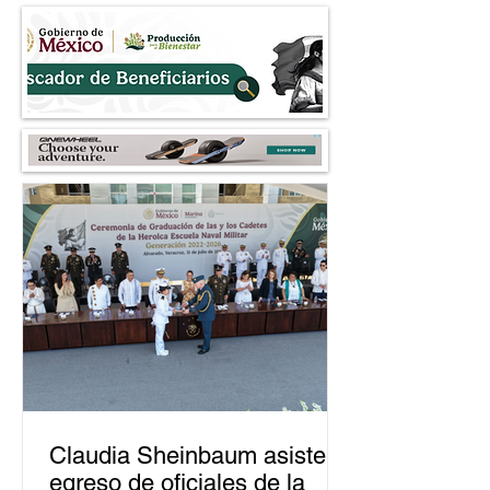
elección en Zacatecas de
durante operativo
2027
robo a comercios
Claudia Sheinbaum asiste a
egreso de oficiales de la