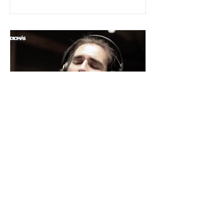
César y su Jardín: la banda
mexicana que la está
rompiendo
Desde Xalapa, Veracruz —conocida
como la "Atenas veracruzana" por su
riqueza cultural— surge César y su