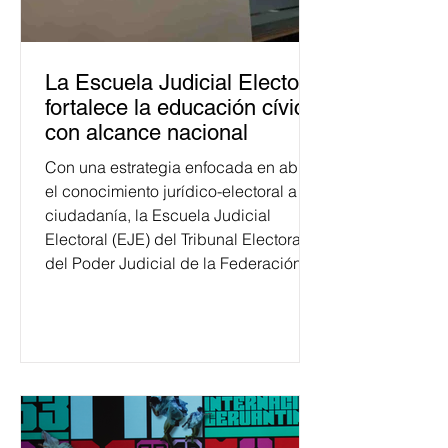
La Escuela Judicial Electoral
fortalece la educación cívica
con alcance nacional
Con una estrategia enfocada en abrir
el conocimiento jurídico-electoral a la
ciudadanía, la Escuela Judicial
Electoral (EJE) del Tribunal Electoral
del Poder Judicial de la Federación
ha formado, desde 2018, a más de
650 mil personas en todo el país en
temas relacionados con la
democracia y el derecho electoral.
Esta cifra da cuenta del papel que ha
asumido la EJE en la difusión de la
justicia electoral como un bien