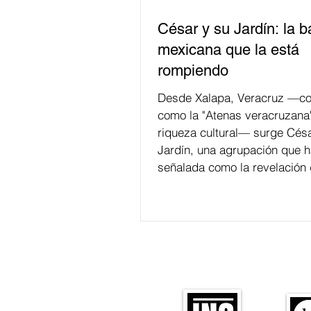
César y su Jardín: la 
mexicana que la está
rompiendo
Desde Xalapa, Veracruz —co
como la "Atenas veracruzana
riqueza cultural— surge Césa
Jardín, una agrupación que h
señalada como la revelación 
en la escena de la música de