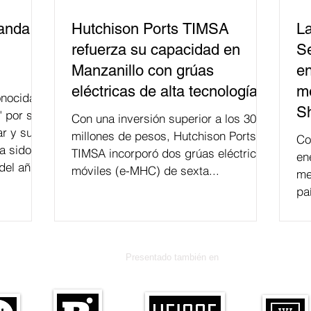
banda
Hutchison Ports TIMSA
La
refuerza su capacidad en
Se
Manzanillo con grúas
en
eléctricas de alta tecnología
me
nocida
S
" por su
Con una inversión superior a los 300
r y su
millones de pesos, Hutchison Ports
Co
a sido
TIMSA incorporó dos grúas eléctricas
en
del año
móviles (e-MHC) de sexta...
me
 fusión.
pa
Presentado también en