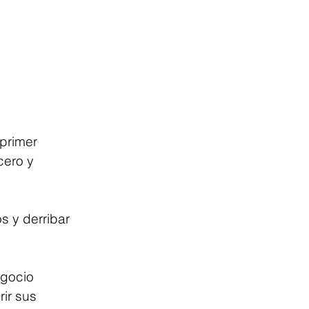
primer 
cero y 
s y derribar 
gocio 
ir sus 