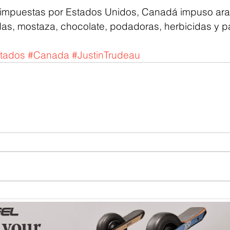
as, mostaza, chocolate, podadoras, herbicidas y pa
tados
#Canada
#JustinTrudeau