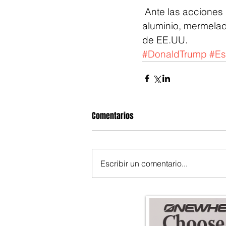
 Ante las acciones impuestas por Estados Unidos, Canadá impuso aranceles al 
aluminio, mermelad
de EE.UU.
#DonaldTrump
#Es
Comentarios
Escribir un comentario...