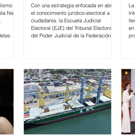
lismo
Con una estrategia enfocada en abrir
La edición 53 del Festi
ela Naval
el conocimiento jurídico-electoral a la
In
,
ciudadanía, la Escuela Judicial
ll
Electoral (EJE) del Tribunal Electoral
en
etes.
del Poder Judicial de la Federación ha
pr
formado, desde 2018, a más de 650
mil personas en todo el país en temas
relacionados con la democracia y el
derecho electoral. Esta cifra da cuenta
del papel que ha asumido la EJE en la
difusión de la justicia electoral como
un bien público. La mayor parte de las
personas capacitadas no forma