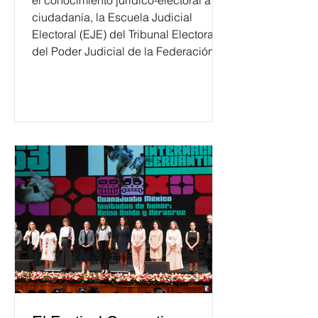
el conocimiento jurídico-electoral a la
ciudadanía, la Escuela Judicial
Electoral (EJE) del Tribunal Electoral
del Poder Judicial de la Federación
ha formado, desde 2018, a más de
650 mil personas en todo el país en
temas relacionados con la
democracia y el derecho electoral.
Esta cifra da cuenta del papel que ha
asumido la EJE en la difusión de la
justicia electoral como un bien
público. La mayor parte de las
personas capacitadas no forma