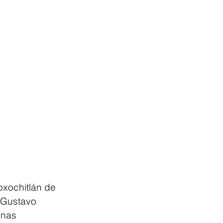
oxochitlán de 
 Gustavo 
onas 