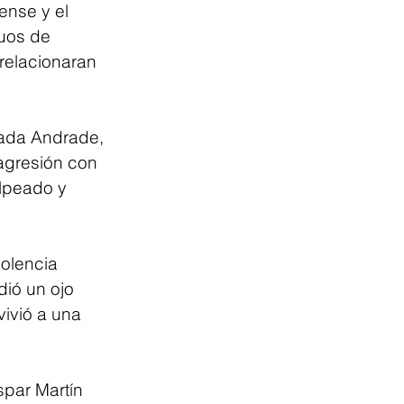
ense y el 
uos de 
relacionaran 
rada Andrade, 
agresión con 
olpeado y 
olencia 
ió un ojo 
ivió a una 
par Martín 