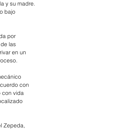
da y su madre. 
o bajo 
da por 
 de las 
rivar en un 
roceso.
mecánico 
acuerdo con 
o con vida 
ocalizado 
l Zepeda, 