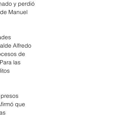
nado y perdió 
 de Manuel 
ades 
alde Alfredo 
ocesos de 
Para las 
itos 
 presos 
firmó que 
as 