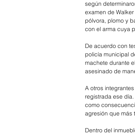
según determinaron 
examen de Walker p
pólvora, plomo y b
con el arma cuya p
De acuerdo con tes
policía municipal 
machete durante el 
asesinado de maner
A otros integrante
registrada ese día
como consecuencia 
agresión que más t
Dentro del inmueb