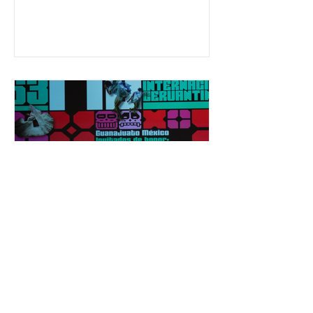
ha formado, desde 2018, a más de
650 mil personas en todo el país en
temas relacionados con la
democracia y el derecho electoral.
Esta cifra da cuenta del papel que ha
asumido la EJE en la difusión de la
justicia electoral como un bien
público. La mayor parte de las
personas capacitadas no forma
El Festival Cervantino
apuesta por creatividad
nacional e internacional