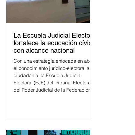
La Escuela Judicial Electoral
fortalece la educación cívica
con alcance nacional
Con una estrategia enfocada en abrir
el conocimiento jurídico-electoral a la
ciudadanía, la Escuela Judicial
Electoral (EJE) del Tribunal Electoral
del Poder Judicial de la Federación
ha formado, desde 2018, a más de
650 mil personas en todo el país en
temas relacionados con la
democracia y el derecho electoral.
Esta cifra da cuenta del papel que ha
asumido la EJE en la difusión de la