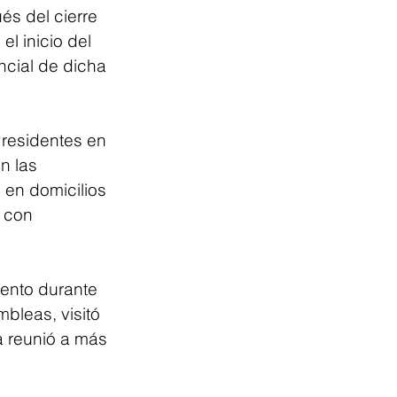
s del cierre 
l inicio del 
ncial de dicha 
 residentes en 
n las 
 en domicilios 
 con 
ento durante 
bleas, visitó 
a reunió a más 