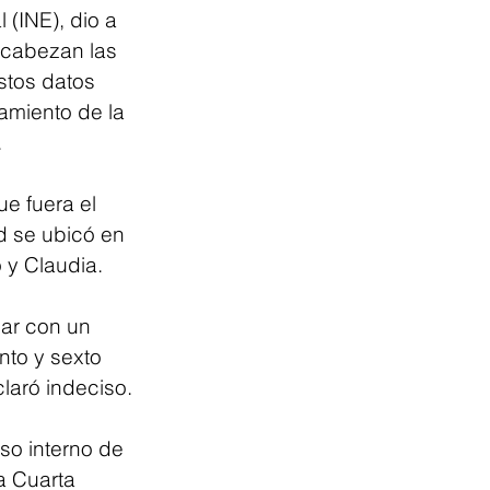
 (INE), dio a 
cabezan las 
stos datos 
amiento de la 
.
e fuera el 
d se ubicó en 
 y Claudia.
ar con un 
to y sexto 
laró indeciso.
eso interno de 
a Cuarta 