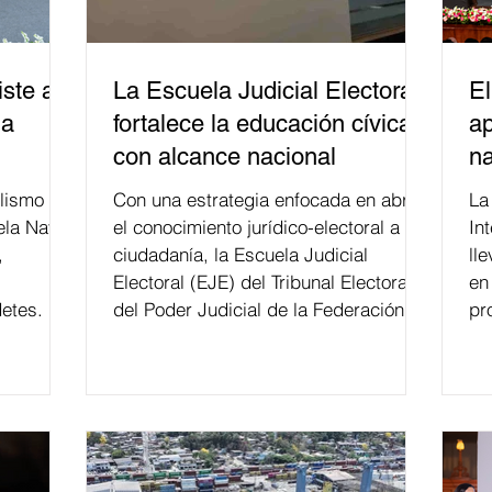
ste a
La Escuela Judicial Electoral
El
la
fortalece la educación cívica
ap
con alcance nacional
na
lismo
Con una estrategia enfocada en abrir
La edición 53 del Festi
ela Naval
el conocimiento jurídico-electoral a la
In
,
ciudadanía, la Escuela Judicial
ll
Electoral (EJE) del Tribunal Electoral
en
etes.
del Poder Judicial de la Federación ha
pr
formado, desde 2018, a más de 650
mil personas en todo el país en temas
relacionados con la democracia y el
derecho electoral. Esta cifra da cuenta
del papel que ha asumido la EJE en la
difusión de la justicia electoral como