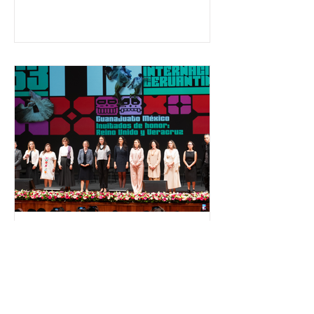
650 mil personas en todo el país en
temas relacionados con la
democracia y el derecho electoral.
Esta cifra da cuenta del papel que ha
asumido la EJE en la difusión de la
justicia electoral como un bien
público. La mayor parte de las
personas capacitadas no forma
El Festival Cervantino
apuesta por creatividad
nacional e internacional
La edición 53 del Festival