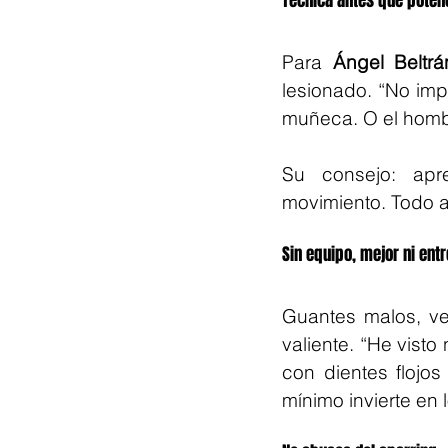
Técnica antes que poten
Para 
Ángel Beltr
lesionado. “No impo
muñeca. O el hombr
Su consejo: apre
movimiento. Todo an
Sin equipo, mejor ni ent
Guantes malos, ven
valiente. “He visto
con dientes flojos
mínimo invierte en 