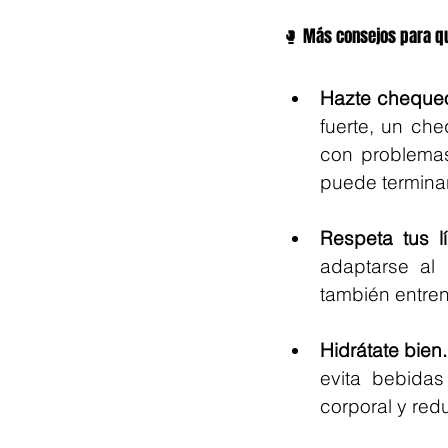
🥊 Más consejos para q
Hazte chequeo
fuerte, un che
con problemas
puede terminar
Respeta tus lí
adaptarse al
también entren
Hidrátate bien.
evita bebidas
corporal y red