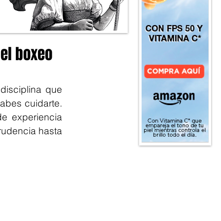
 el boxeo
isciplina que 
bes cuidarte. 
e experiencia 
rudencia hasta 