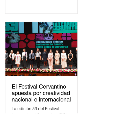
650 mil personas en todo el país en
temas relacionados con la
democracia y el derecho electoral.
Esta cifra da cuenta del papel que ha
asumido la EJE en la difusión de la
justicia electoral como un bien
público. La mayor parte de las
personas capacitadas no forma
El Festival Cervantino
apuesta por creatividad
nacional e internacional
La edición 53 del Festival
Internacional Cervantino (FIC) se